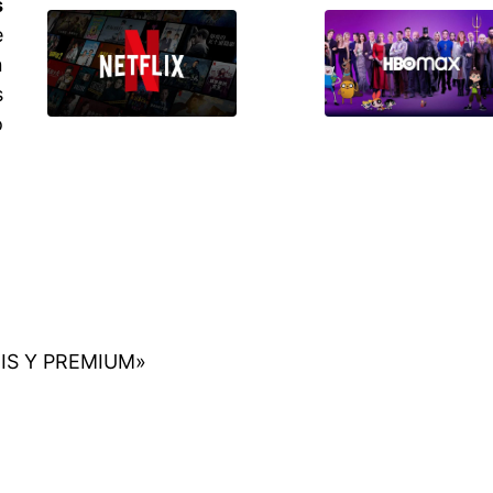
s
e
n
s
o
TIS Y PREMIUM»