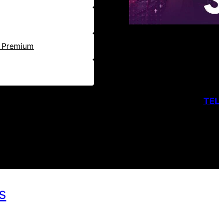
CUENTA
e Premium
ANTE: MAS CUENTAS Y ACTUALIZACIONES EN
TE
s