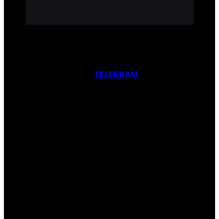
CUENTAS Deezer GRATIS
IMPORTANTE: MAS CUENTAS Y ACTUALIZACIONES
EN
TELEGRAM