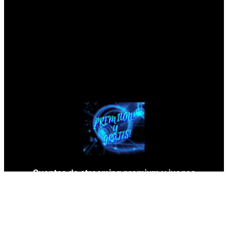
Cuentas de streaming premium y juegos
completamente gratis, disfrute de Netflix,
Disney, Crunchyroll, HBO, Y mas
completamente gratis.
s://wordpress.org