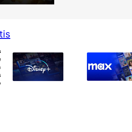
tis
s
e
n
s
o